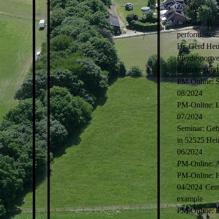
09/2024
Centaur Bio
performance
Dr. Gerd Heu
Pferdesport
Reitlehre u
PM-Online: S
08/2024
PM-Online: La
07/2024
Seminar: Geb
in 52525 Hei
06/2024
PM-Online: A
PM-Online: H
04/2024 Cent
example
PM-Online: B