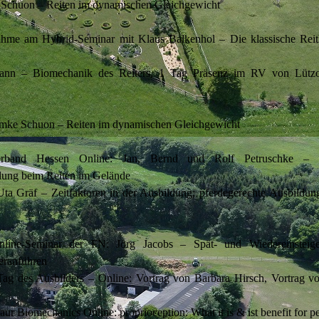
 Schuon – Reiten im dynamischen Gleichgewicht
ahme am Hybrid-Seminar mit Klaus Balkenhol – Die klassische Reit
ann – Biomechanik des Reiters, 1 Tag Präsenz im RV von Lütz
mke Schuon – Reiten im dynamischen Gleichgewicht
verband Hessen Online: Jan, Bernd und Rolf Petruschke – Vi
lung beim Reiten im Gelände
ta Gräf – Zeitfaktoren in der Ausbildung; pferdegerechte Ausbildung
nline-Seminar der FN: Jörg Jacobs – Spät- und Wiedereinsteig
eranführen
Tag des Ausbilders – Online: Vortrag von Barbara Hirsch, Vortrag v
ur Biomechanics Online: proprioception: What it is & ist benefit for 