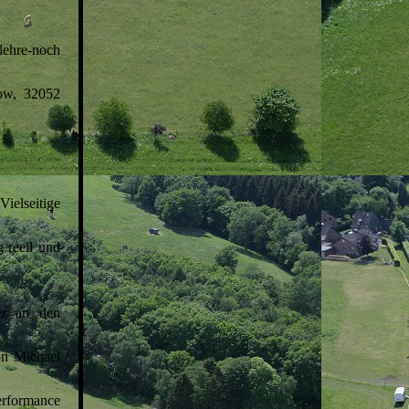
lehre-noch
ow, 32052
elseitige
 reell und
er an den
on Michael
performance