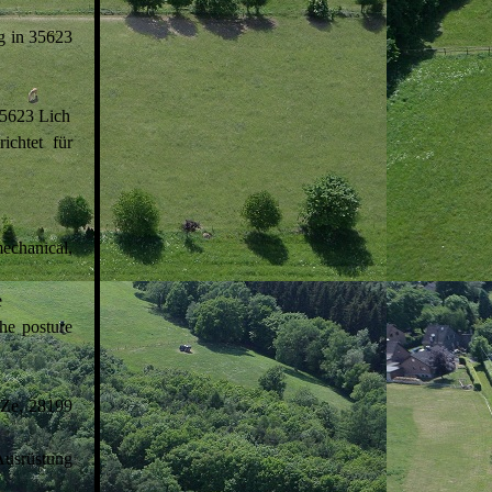
g in 35623
35623 Lich
ichtet für
echanical,
e
he posture
iZe, 28199
Ausrüstung