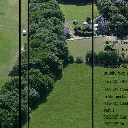
01/2026 Cen
Connected by
11/2025 Alex
09/2025 PM 
reiterlichen E
06/2025 Cen
Evidence-Bas
05/2025 Aus
positiv begl
05/2025 DRFV
02/2025 Cent
to Biomechani
02/2025 Cent
Pelvis
02/2025 Karin
02/2025 Onlin