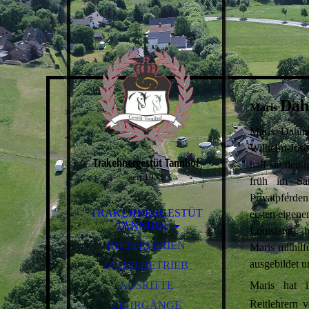
Dah
Maris
Maris Dahme
Wilhelm-Jos
Trakehnergestüt Tannhof
half sie fleiß
seit 1953
früh im Sat
Privatpferde
TRAKEHNERGESTÜT
ersten eigene
TANNHOF
Louisiana),
MARIS UND MICHAEL
REITERFERIEN
Maris mithilf
DAHMEN
ausgebildet u
SCHULBETRIEB
DIE ANLAGE
AUSRITTE
Maris hat i
Reitlehrern v
LEHRGÄNGE