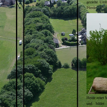
gezielte Um
IMPRESSUM
Pferde.
Heute reitet 
und bildet 