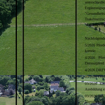
unterschie
Ergänzungsq
"Gesundheits
Trakehnerzu
Verbandes tät
Nachfolgende
5/2026 Pferde
korrekt
4/2026 Pfer
Dressurpferd 
4/2026 DRFV 
03/2026 Onli
03/2026 Rhe
Ausbildung e
03/2026 DKT
Therapiepfer