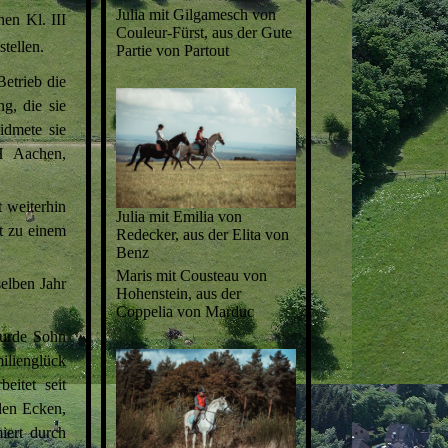
Julia mit Gilgamesch von
en Kl. III
Couleur-Fürst, aus der Gute
tellen.
Partie von Partout
Betrieb die
g, die sie
idmete sie
H Aachen,
t weiterhin
Julia mit Emilia von
ht zu einem
Redecker, aus der Elita von
Benz
Maris mit Cousteau von
elben Jahr
Hohenstein, aus der
Coppelia von Marduc
wurde Sohn
ilienglück
eitet seit
len Ecken,
iert durch