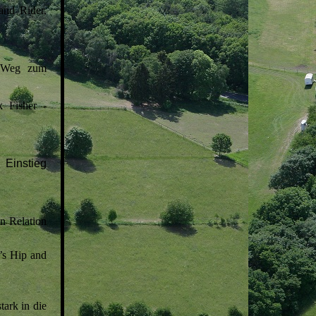
nd Rider,
m Weg zum
 Fisher -
 Einstieg
n Relation
’s Hip and
tark in die