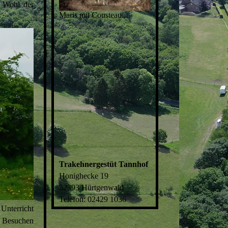
s Wohl der
Maris mit Cousteau
Trakehnergestüt Tannhof
Honighecke 19
52393 Hürtgenwald
Telefon: 02429 1036
 Unterricht
 Besuchen