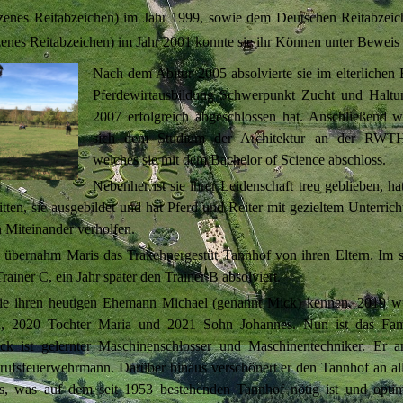
nzenes Reitabzeichen) im Jahr 1999, sowie dem Deutschen Reitabzeich
enes Reitabzeichen) im Jahr 2001 konnte sie ihr Können unter Beweis s
Nach dem Abitur 2005 absolvierte sie im elterlichen 
Pferdewirtausbildung Schwerpunkt Zucht und Haltun
2007 erfolgreich abgeschlossen hat. Anschließend
w
sich dem Studium der Architektur an der RWT
welches sie mit dem Bachelor of Science abschloss.
Nebenher ist sie ihrer Leidenschaft treu geblieben, ha
itten, sie ausgebildet und hat Pferd und Reiter mit gezieltem Unterric
 Miteinander verholfen.
 übernahm Maris das Trakehnergestüt Tannhof von ihren Eltern. Im s
Trainer C, ein Jahr später den Trainer B absolviert.
sie ihren heutigen Ehemann Michael (genannt Mick) kennen. 2019 
n, 2020 Tochter Maria und 2021 Sohn Johannes. Nun ist das Fam
ck ist gelernter Maschinenschlosser und Maschinentechniker. Er arb
erufsfeuerwehrmann. Darüber hinaus verschönert er den Tannhof an al
les, was auf dem seit 1953 bestehenden Tannhof nötig ist und optim