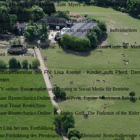
taur Biomechanics Online: Tom Myers and Mary Wanless: Horse a
 Fascia: Two bodies, One Network
andra Struzyna bei uns: Lehrgang Dualaktivierung
Online: Beate Altenkirch: Perfekt unperfekt, Mit individuelle
rfolg
taur Biomechanics Online: Dr Russel MacKechnie-Guire & Mark
ed Saddle Fitting
bilderseminar der FN: Lisa Kreitel - Kinder aufs Pferd, Den
eiten
 online: Businessplan und Einstieg in Social Media für Betriebe
aur Biomechanics Online: Dr Kirk Peck, Equine Movement Patterns i
cal Tissue Restrictions
aur Biomechanics Online: Dr Lesley Goff, The Function of the Rider
 Link bei uns, Fortbildung
e-Fortbildung des Pferdesportverbands Rheinland: Reitschulbetriebe s