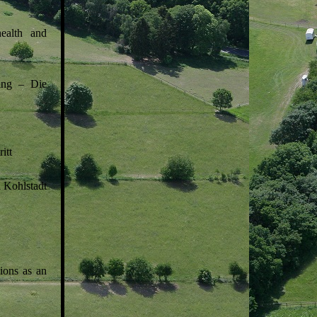
health and
ling – Die
itt
 Kohlstadt
ions as an