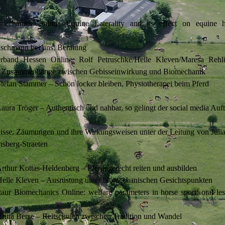
mechanics Online: Equine Laterality and its effect on equine 
schmann bei uns, Beratung
verband Hessen Online: Rolf Petruschke/Helle Kleven/Maresa Reh
nd Zusammenhänge zwischen Gebisseinwirkung und Biomechanik
tefan Stammer – Schön locker bleiben, Physiotherapei beim Pferd
ura Tröger – Authentisch und nahbar, so gelingt der social media Auftr
isse, Zäumungen und ihre Wirkungsweisen unter der Leitung von Julia
nsberg-Straeten
rthur Kottas-Heldenberg – Pferdegerecht reiten und ausbilden
elle Kleven – Ausrüstung unter biomechanischen Gesichtspunkten
aur Biomechanics Online: welfare parameters in horse sport: oral les
ritta Berse – Reitschulen zwischen Tradition und Wandel