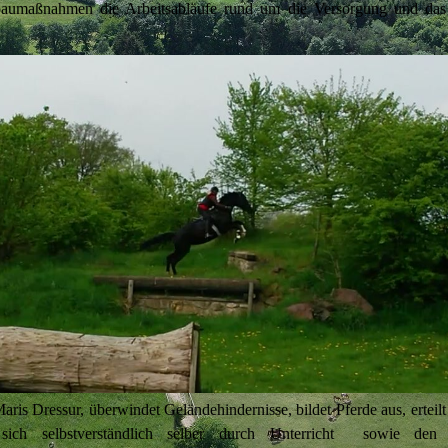
baumaßnahmen die Arbeitsabläufe rund um die Versorgung und da
Maris Dressur, überwindet Geländehindernisse, bildet Pferde aus, erteilt
sich selbstverständlich selber durch Unterricht sowie den