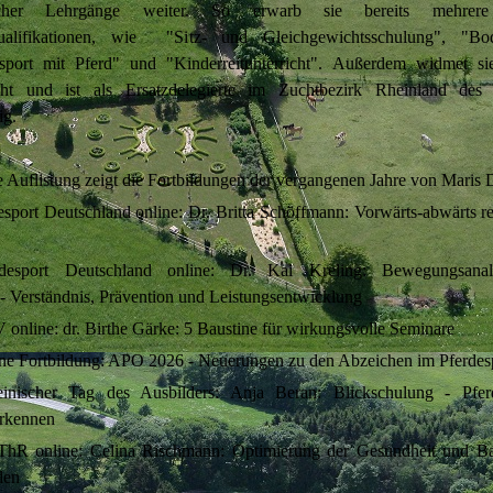
dlicher Lehrgänge weiter. So erwarb sie bereits mehrere
ualifikationen, wie "Sitz- und Gleichgewichtsschulung", "Bode
sport mit Pferd" und "Kinderreitunterricht". Außerdem widmet si
cht und ist als Ersatzdelegierte im Zuchtbezirk Rheinland des
ig.
 Auflistung zeigt die Fortbildungen der vergangenen Jahre von Maris
sport Deutschland online: Dr. Britta Schöffmann: Vorwärts-abwärts re
desport Deutschland online: Dr. Kai Kreling: Bewegungsana
- Verständnis, Prävention und Leistungsentwicklung
online: dr. Birthe Gärke: 5 Baustine für wirkungsvolle Seminare
ne Fortbildung: APO 2026 - Neuerungen zu den Abzeichen im Pferdes
inischer Tag des Ausbilders: Anja Beran: Blickschulung - Pfer
rkennen
hR online: Celina Rischmann: Optimierung der Gesundheit und B
den