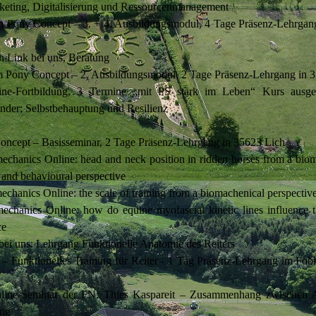
keting, Digitalisierung und Ressourcenmanagement
 Pony Concept – 3. + 4. Ausbildungsmodul, 4 Tage Präsenz-Lehrgan
n Link bei uns, Beratung
 Pony Concept – 2. Ausbildungsmodul, 2 Tage Präsenz-Lehrgang in 
ine-Fortbildung, 3 Termine „mit PS stark im Leben“ Kurs ausger
nder; Selbstbehauptung und Resilienz
ncept – Basisseminar, 2 Tage Präsenz-Lehrgang in 35623 Lich
echanics Online: head and neck position in ridden horses from a biom
 and behavioural perspective
chanics Online: the scale of training from a biomachenical perspectiv
echanics Online: how do equine myofascial kinetic lines influence t
ce
bei uns: Lehrgang Funktionelle Anatomie des Reiters
– Funktionelles Training für Reiter - 1 Tag Präsenz-Lehrgang im Fob
nline-Seminar der FN: Thies Kaspareit – Zusammenhang zwischen 
ung