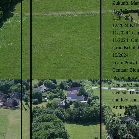
Zukunft. Mar
01/2025 Team
Lich
12/2024 Kari
11/2024 Team
11/2024 Onl
Grundschulki
10/2024
Team Pony Co
Centaur Biom
physiological
Centaur Biome
Centaur Biom
and foot stan
Andrea Poth 
Imke Schuon 
Bremen
Ausbilder O
und Ausbild