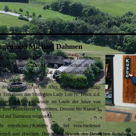
men und Michael Dahmen
n wurde am 24.11.1985 als älteste Tochter von
ef und Marianne Dahmen geboren. Schon als Kind
ig bei der Stallarbeit und saß selbstverständlich schon
tel. Zunächst lernte sie auf den Schul- und
n der Familie bis sie im Alter von 10 Jahren ihren
n Trakehner, das Stutfohlen Lady Lou (v. Tenor, a.d.
 bekam. Lady Lou wurde im Laufe der Jahre von
e ihrer Reitlehrerin eingeritten, Dressur bis Klasse L
nd auf Turnieren vorgestellt.
hr reiterliches Können stets bei verschiedenen
ertieft und erweitert.
Durch den Erwerb des Deutschen Reitabzeich