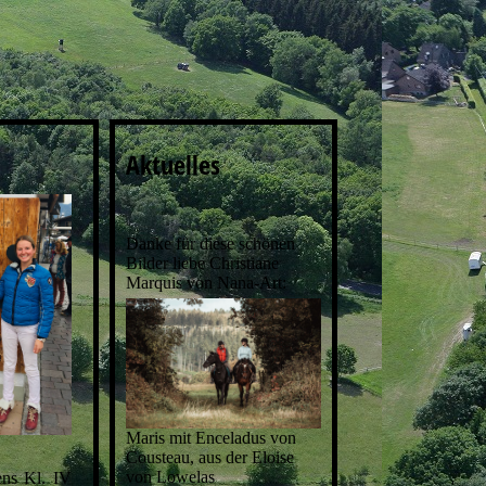
Aktuelles
Danke für diese schönen
Bilder liebe Christiane
Marquis von Nana-Art:
Maris mit Enceladus von
Cousteau, aus der Eloise
von Lowelas
ens Kl. IV