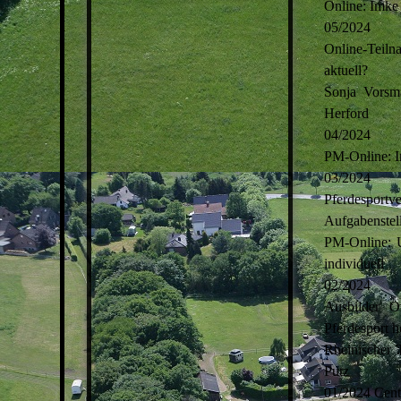
Online: Imke
05/2024
Online-Teiln
aktuell?
Sonja Vorsm
Herford
04/2024
PM-Online: I
03/2024
Pferdesport
Aufgabenstel
PM-Online: U
individuell
02/2024
Ausbilder O
Pferdesport h
Rheinischer 
Putz
01/2024 Centa